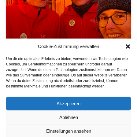
Cookie-Zustimmung verwalten
Um dir ein optimales Erlebnis zu bieten, verwenden wir Technologien wie
Cookies, um Geräteinformationen zu speichern und/oder darauf
Vorsilvester Camping Stadlerhof
zuzugreifen. Wenn du diesen Technologien zustimmst, können wir Daten
wie das Surfverhalten oder eindeutige IDs auf dieser Website verarbeiten.
Es ist schon zur guten Tradition geworden, dass wir
Wenn du deine Zustimmung nicht erteilst oder zurückziehst, können
am 30. Dezember mit den Gästen am Campingplatz
bestimmte Merkmale und Funktionen beeinträchtigt werden.
Stadlerhof auf das alte bzw. auf das neue Jahr
anstoßen.
Akzeptieren
WEITERLESEN »
Ablehnen
4. Januar 2026
Einstellungen ansehen