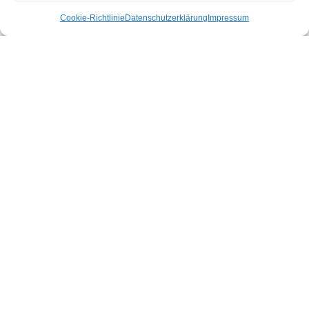
Cookie-Richtlinie
Datenschutzerklärung
Impressum
AKTUELLES
Jahreshauptversammlung 2025
Ende November fand unsere
Jahreshauptversammlung statt. Dieses Mal waren wir
im Gemeindesaal von Kundl zu Gast.
WEITERLESEN »
1. Dezember 2025